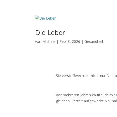
Der Weg / Le chemin
Feng-Shui mit 
Die Leber
von
Michele
|
Feb. 8, 2026
|
Gesundheit
Sie verstoffwechselt nicht nur Nahr
Vor mehreren Jahren kaufte ich mir e
gleichen Uhrzeit aufgewacht bin, hab