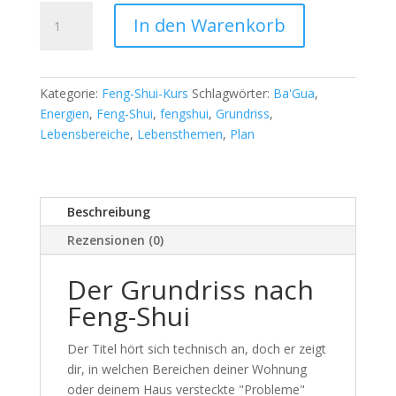
Der
In den Warenkorb
Grundriss
nach
Feng-
Shui
Kategorie:
Feng-Shui-Kurs
Schlagwörter:
Ba'Gua
,
Menge
Energien
,
Feng-Shui
,
fengshui
,
Grundriss
,
Lebensbereiche
,
Lebensthemen
,
Plan
Beschreibung
Rezensionen (0)
Der Grundriss nach
Feng-Shui
Der Titel hört sich technisch an, doch er zeigt
dir, in welchen Bereichen deiner Wohnung
oder deinem Haus versteckte "Probleme"