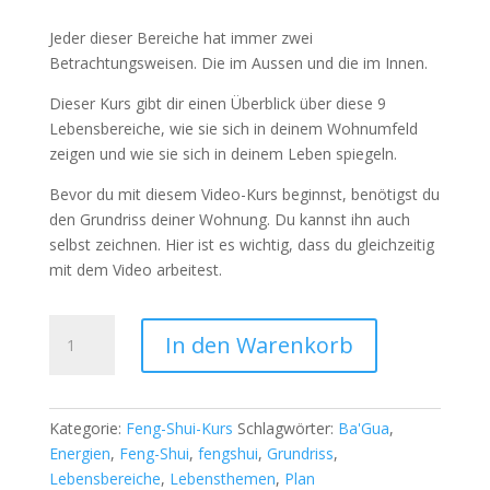
Jeder dieser Bereiche hat immer zwei
Betrachtungsweisen. Die im Aussen und die im Innen.
Dieser Kurs gibt dir einen Überblick über diese 9
Lebensbereiche, wie sie sich in deinem Wohnumfeld
zeigen und wie sie sich in deinem Leben spiegeln.
Bevor du mit diesem Video-Kurs beginnst, benötigst du
den Grundriss deiner Wohnung. Du kannst ihn auch
selbst zeichnen. Hier ist es wichtig, dass du gleichzeitig
mit dem Video arbeitest.
Der
In den Warenkorb
Grundriss
nach
Feng-
Shui
Kategorie:
Feng-Shui-Kurs
Schlagwörter:
Ba'Gua
,
Menge
Energien
,
Feng-Shui
,
fengshui
,
Grundriss
,
Lebensbereiche
,
Lebensthemen
,
Plan